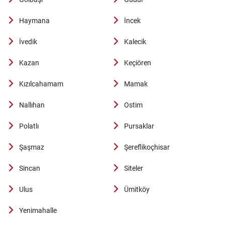
Haymana
İncek
İvedik
Kalecik
Kazan
Keçiören
Kızılcahamam
Mamak
Nallıhan
Ostim
Polatlı
Pursaklar
Şaşmaz
Şereflikoçhisar
Sincan
Siteler
Ulus
Ümitköy
Yenimahalle