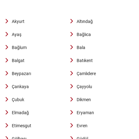
Akyurt
Altındağ
Ayaş
Bağlıca
Bağlum
Bala
Balgat
Batıkent
Beypazarı
Çamlıdere
Çankaya
Çayyolu
Çubuk
Dikmen
Elmadağ
Eryaman
Etimesgut
Evren
Gölbaşı
Güdül