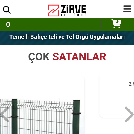
0
Temelli Bahçe teli ve Tel Örgü Uygulamaları
ÇOK
SATANLAR
2 5 mm Bahçe Teli Fiyatları
4250.00
₺
SEPETE EKLE