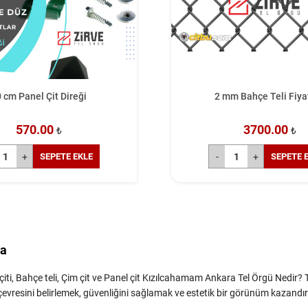
2 mm Bahçe Teli Fiyatları
75cm Panel çit 
3700.00
610.00
₺
SEPETE EKLE
SEPE
ra
ti, Bahçe teli, Çim çit ve Panel çit Kızılcahamam Ankara Tel Örgü Nedir? 
çevresini belirlemek, güvenliğini sağlamak ve estetik bir görünüm kazandır