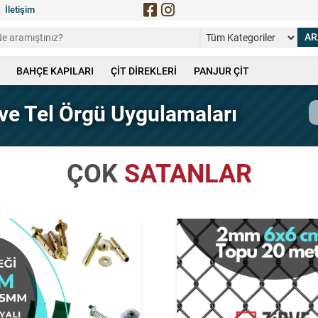
İletişim
BAHÇE KAPILARI
ÇİT DİREKLERİ
PANJUR ÇİT
ve Tel Örgü Uygulamaları
ÇOK
SATANLAR