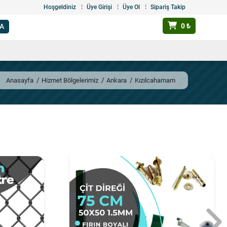
Hoşgeldiniz
Üye Girişi
Üye Ol
Sipariş Takip
0 ₺
Anasayfa
Hizmet Bölgelerimiz
Ankara
Kızılcahamam