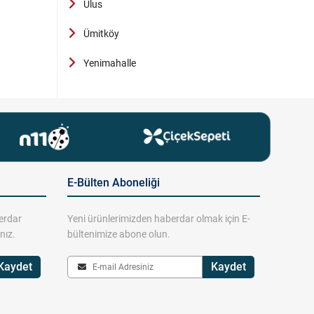
Ulus
Ümitköy
Yenimahalle
E-Bülten Aboneliği
erdar
Yeni ürünlerimizden haberdar olmak için E-
nız.
bültenimize abone olun.
Kaydet
Kaydet