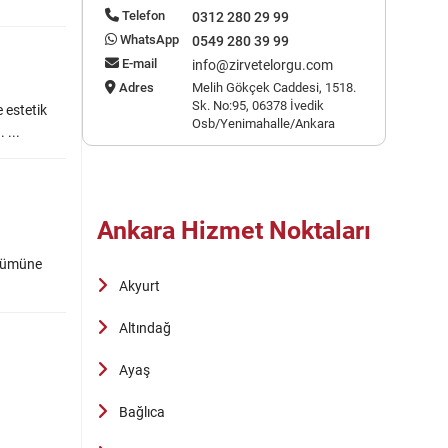
Telefon
0312 280 29 99
WhatsApp
0549 280 39 99
E-mail
info@zirvetelorgu.com
Adres
Melih Gökçek Caddesi, 1518.
Sk. No:95, 06378 İvedik
 estetik
Osb/Yenimahalle/Ankara
 ...
Ankara Hizmet Noktaları
ünümüne
Akyurt
Altındağ
Ayaş
Bağlıca