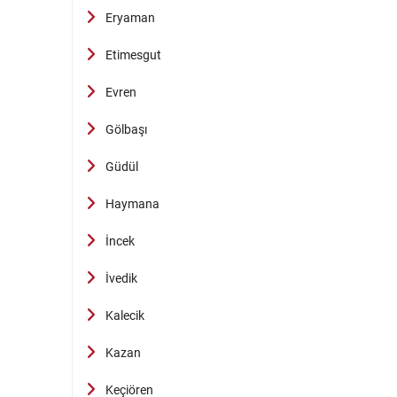
Eryaman
Etimesgut
Evren
Gölbaşı
Güdül
Haymana
İncek
İvedik
Kalecik
Kazan
Keçiören