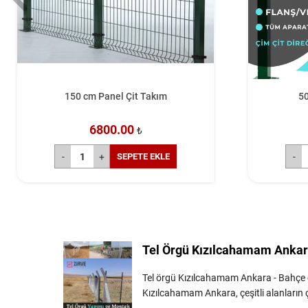
50 cm Panel Çit Direği
570.00
₺
SEPETE EKLE
Tel Örgü Kızılcahamam Anka
Tel örgü Kızılcahamam Ankara - Bahçe çi
Kızılcahamam Ankara, çeşitli alanların 