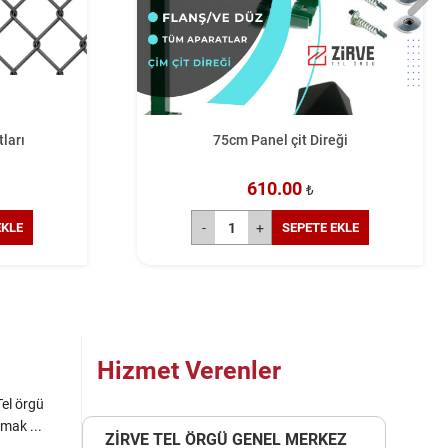
Direği
10 Metre Çim Çit Fiyatı
5250.00
₺
₺
TE EKLE
SEPETE EKLE
Hizmet Verenler
Tel örgü
mak ...
ZİRVE TEL ÖRGÜ GENEL MERKEZ