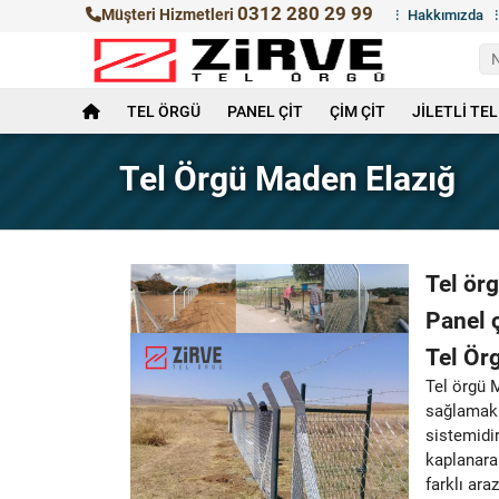
0312 280 29 99
Müşteri Hizmetleri
Hakkımızda
TEL ÖRGÜ
PANEL ÇİT
ÇİM ÇİT
JİLETLİ TEL
Tel Örgü Maden Elazığ
Tel örg
Panel 
Tel Ör
Tel örgü M
sağlamak 
sistemidir
kaplanarak
farklı ar