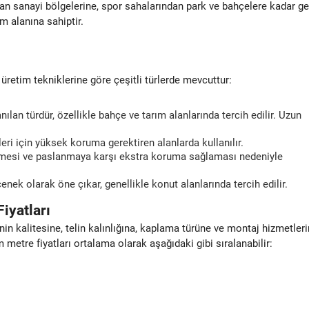
dan sanayi bölgelerine, spor sahalarından park ve bahçelere kadar ge
ım alanına sahiptir.
üretim tekniklerine göre çeşitli türlerde mevcuttur:
nılan türdür, özellikle bahçe ve tarım alanlarında tercih edilir. Uzun
ri için yüksek koruma gerektiren alanlarda kullanılır.
mesi ve paslanmaya karşı ekstra koruma sağlaması nedeniyle
nek olarak öne çıkar, genellikle konut alanlarında tercih edilir.
iyatları
in kalitesine, telin kalınlığına, kaplama türüne ve montaj hizmetler
im metre fiyatları ortalama olarak aşağıdaki gibi sıralanabilir: