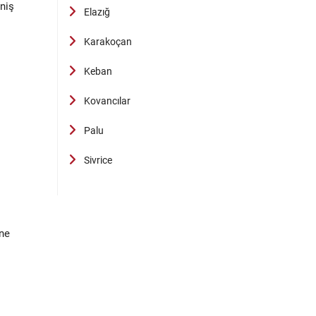
niş
Elazığ
Karakoçan
Keban
Kovancılar
Palu
Sivrice
ine