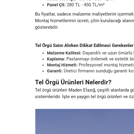
280 TL - 450 TL/m²
Panel Çit:
Bu fiyatlar, sadece malzeme maliyetlerini içermekt
Montaj hizmetlerinin ücreti, çitin kurulacağı alanı
gösterebilir.
Tel Örgü Satın Alırken Dikkat Edilmesi Gerekenler
Dayanıklı ve uzun ömürlü bi
Malzeme Kalitesi:
Paslanmayı önlemek ve estetik bir 
Kaplama:
Profesyonel montaj hizmeti, t
Montaj Hizmeti:
Üretici firmanın sunduğu garanti koş
Garanti:
Tel Örgü Ürünleri Nelerdir?
Tel örgü ürünleri Maden Elazığ, çeşitli alanlarda g
sistemleridir. İşte en yaygın tel örgü ürünleri ve öze