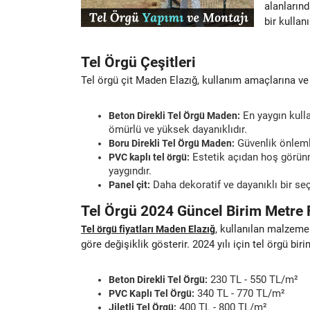
alanların
bir kullan
Tel Örgü Çeşitleri
Tel örgü çit Maden Elazığ, kullanım amaçlarına ve 
En yaygın kulla
Beton Direkli Tel Örgü Maden:
ömürlü ve yüksek dayanıklıdır.
Güvenlik önlemle
Boru Direkli Tel Örgü Maden:
Estetik açıdan hoş görün
PVC kaplı tel örgü:
yaygındır.
Daha dekoratif ve dayanıklı bir seçe
Panel çit:
Tel Örgü 2024 Güncel Birim Metre F
, kullanılan malzemen
Tel örgü fiyatları Maden Elazığ
göre değişiklik gösterir. 2024 yılı için tel örgü bir
230 TL - 550 TL/m²
Beton Direkli Tel Örgü:
340 TL - 770 TL/m²
PVC Kaplı Tel Örgü:
400 TL - 800 TL/m²
Jiletli Tel Örgü: