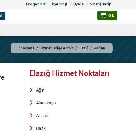
Hoşgeldiniz
Üye Girişi
Üye Ol
Sipariş Takip
0 ₺
Anasayfa
Hizmet Bölgelerimiz
Elazığ
Maden
Elazığ Hizmet Noktaları
ve
Ağın
Alacakaya
Arıcak
Baskil