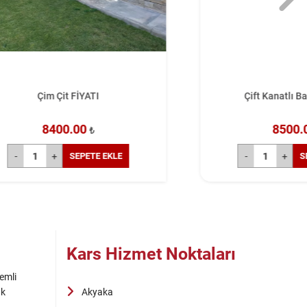
Çift Kanatlı Bahçe Kapısı
8500.00
₺
EKLE
SEPETE EKLE
Kars Hizmet Noktaları
emli
ak
Akyaka