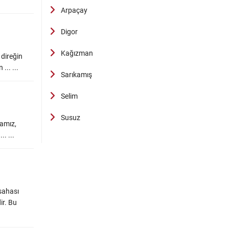
Arpaçay
Digor
Kağızman
 direğin
... ...
Sarıkamış
Selim
Susuz
mamız,
.. ...
sahası
ir. Bu