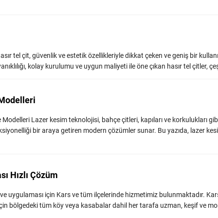
asır tel çit, güvenlik ve estetik özellikleriyle dikkat çeken ve geniş bir kulla
nıklılığı, kolay kurulumu ve uygun maliyeti ile öne çıkan hasır tel çitler, çeşitl
Modelleri
Modelleri Lazer kesim teknolojisi, bahçe çitleri, kapıları ve korkulukları gi
ksiyonelliği bir araya getiren modern çözümler sunar. Bu yazıda, lazer kes
ası Hızlı Çözüm
ı ve uygulaması için Kars ve tüm ilçelerinde hizmetimiz bulunmaktadır. Kar
k için bölgedeki tüm köy veya kasabalar dahil her tarafa uzman, keşif ve mo