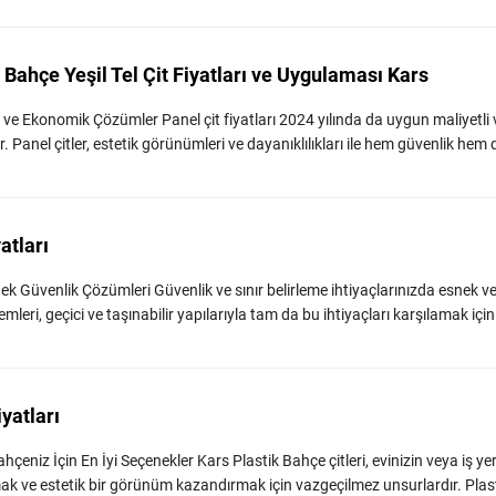
- Bahçe Yeşil Tel Çit Fiyatları ve Uygulaması Kars
li ve Ekonomik Çözümler Panel çit fiyatları 2024 yılında da uygun maliyetli 
Panel çitler, estetik görünümleri ve dayanıklılıkları ile hem güvenlik hem 
atları
nek Güvenlik Çözümleri Güvenlik ve sınır belirleme ihtiyaçlarınızda esnek ve 
leri, geçici ve taşınabilir yapılarıyla tam da bu ihtiyaçları karşılamak için 
iyatları
ahçeniz İçin En İyi Seçenekler Kars Plastik Bahçe çitleri, evinizin veya iş yer
amak ve estetik bir görünüm kazandırmak için vazgeçilmez unsurlardır. Plasti