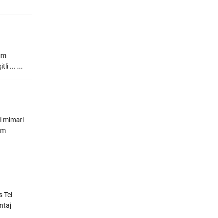
nım
i ... ...
bi mimari
im
s Tel
ntaj