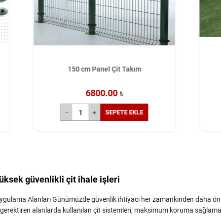
0 cm Panel Çit Takım
Çim Çit FİYATI
6800.00
8400.00
₺
₺
SEPETE EKLE
SEPETE 
ksek güvenlikli çit ihale işleri
e Uygulama Alanları Günümüzde güvenlik ihtiyacı her zamankinden daha ön
ik gerektiren alanlarda kullanılan çit sistemleri, maksimum koruma sağlam