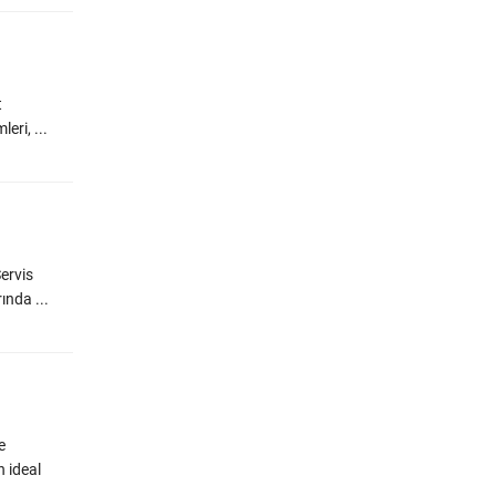
t
eri, ...
Servis
ında ...
e
n ideal