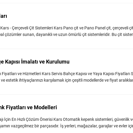
ları
Kars - Çerçeveli Çit Sistemleri Kars Pano çit ve Pano Panel çit, çerçeveli çi
eal çözümler sunan, dayanıklı ve uzun ömürlü çit sistemleridir. Bu çit sisteml
çe Kapısı İmalatı ve Kurulumu
Fiyatları ve Hizmetleri Kars Servis Bahçe Kapısı ve Yaya Kapısı Fiyatları 
ve estetik ihtiyaçlarınızı karşılamak için çeşitli modellerde ve fiyat aralıklar
k Fiyatları ve Modelleri
ı İçin En Hızlı Çözüm Önerisi Kars Otomatik kepenk sistemleri, güvenlik v
mın vazgeçilmez bir parçasıdır. İş yerleri, mağazalar, garajlar ve evler içi