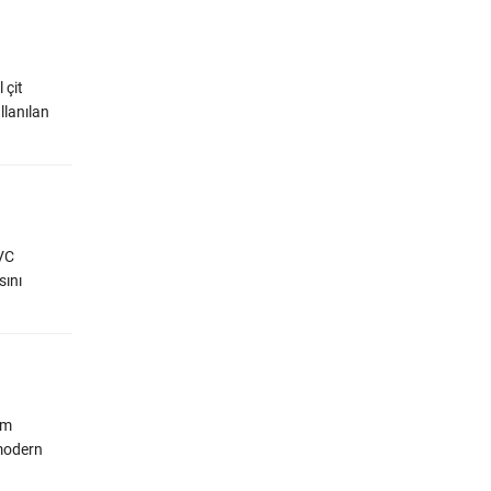
 çit
llanılan
PVC
sını
um
 modern