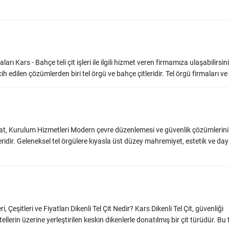
rı Kars - Bahçe teli çit işleri ile ilgili hizmet veren firmamıza ulaşabilirsini
h edilen çözümlerden biri tel örgü ve bahçe çitleridir. Tel örgü firmaları ve ..
alat, Kurulum Hizmetleri Modern çevre düzenlemesi ve güvenlik çözümlerin
eridir. Geleneksel tel örgülere kıyasla üst düzey mahremiyet, estetik ve daya
i, Çeşitleri ve Fiyatları Dikenli Tel Çit Nedir? Kars Dikenli Tel Çit, güvenliği
erin üzerine yerleştirilen keskin dikenlerle donatılmış bir çit türüdür. Bu tel