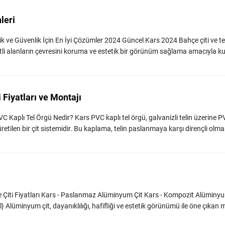
leri
tik ve Güvenlik İçin En İyi Çözümler 2024 Güncel Kars 2024 Bahçe çiti ve tel
çeşitli alanların çevresini koruma ve estetik bir görünüm sağlama amacıyla ku
 Fiyatları ve Montajı
C Kaplı Tel Örgü Nedir? Kars PVC kaplı tel örgü, galvanizli telin üzerine 
retilen bir çit sistemidir. Bu kaplama, telin paslanmaya karşı dirençli olma
Çiti Fiyatları Kars - Paslanmaz Alüminyum Çit Kars - Kompozit Alüminy
} Alüminyum çit, dayanıklılığı, hafifliği ve estetik görünümü ile öne çıkan