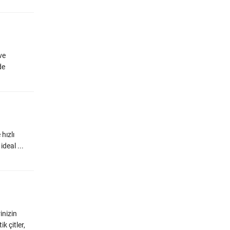
ve
de
hızlı
ideal ...
inizin
k çitler,