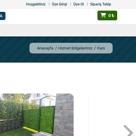
Hoşgeldiniz
Üye Girişi
Üye Ol
Sipariş Takip
0 ₺
Anasayfa
Hizmet Bölgelerimiz
Kars