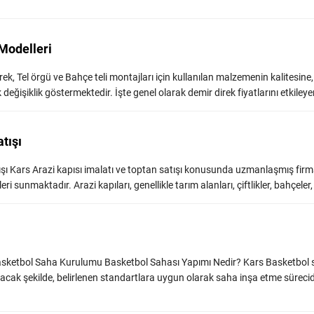
 Modelleri
ek, Tel örgü ve Bahçe teli montajları için kullanılan malzemenin kalitesine,
 değişiklik göstermektedir. İşte genel olarak demir direk fiyatlarını etkileyen 
tışı
ışı Kars Arazi kapısı imalatı ve toptan satışı konusunda uzmanlaşmış fir
i sunmaktadır. Arazi kapıları, genellikle tarım alanları, çiftlikler, bahçeler, .
asketbol Saha Kurulumu Basketbol Sahası Yapımı Nedir? Kars Basketbol 
yacak şekilde, belirlenen standartlara uygun olarak saha inşa etme sürecid