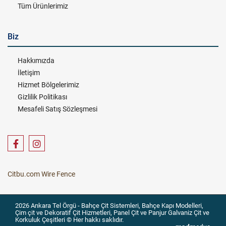
Tüm Ürünlerimiz
Biz
Hakkımızda
İletişim
Hizmet Bölgelerimiz
Gizlilik Politikası
Mesafeli Satış Sözleşmesi
Citbu.com Wire Fence
2026 Ankara Tel Örgü - Bahçe Çit Sistemleri, Bahçe Kapı Modelleri,
Çim çit ve Dekoratif Çit Hizmetleri, Panel Çit ve Panjur Galvaniz Çit ve
Korkuluk Çeşitleri © Her hakkı saklıdır.