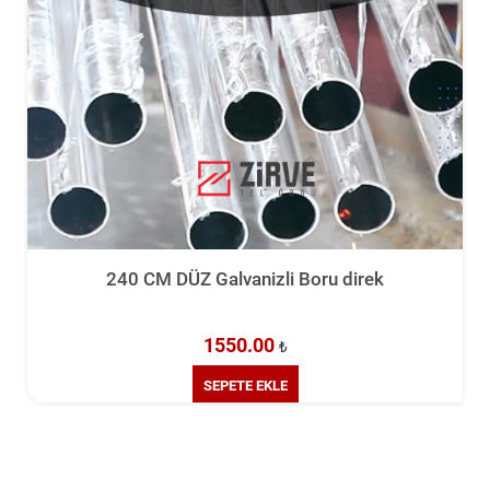
zli Boru direk
00
₺
EKLE