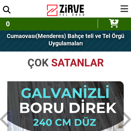
0
Cumaovası(Menderes) Bahçe teli ve Tel Örgü
Uygulamaları
ÇOK
SATANLAR
100 cm Panel Çi
4900.
SEPETE 