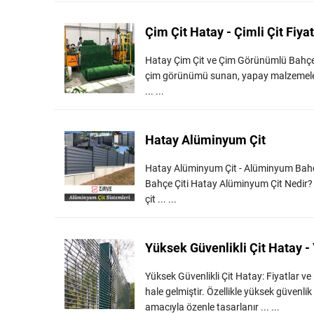
Çim Çit Hatay - Çimli Çit Fiyat
Hatay Çim Çit ve Çim Görünümlü Bahçe Ç
çim görünümü sunan, yapay malzemelerden 
... ...
Hatay Alüminyum Çit
Hatay Alüminyum Çit - Alüminyum Bahç
Bahçe Çiti Hatay Alüminyum Çit Nedir? {i
çit ... ...
Yüksek Güvenlikli Çit Hatay - Y
Yüksek Güvenlikli Çit Hatay: Fiyatlar 
hale gelmiştir. Özellikle yüksek güvenl
amacıyla özenle tasarlanır ... ...