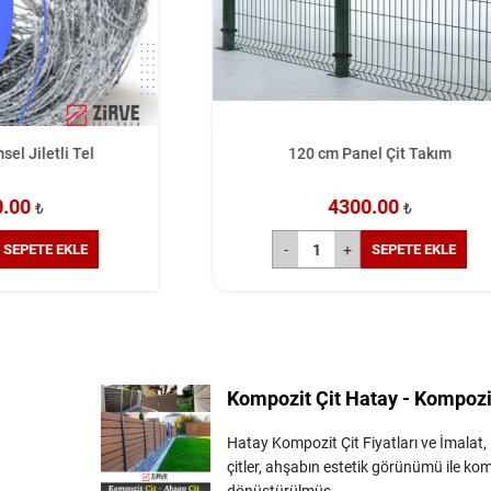
120 cm Panel Çit Takım
90'L
4300.00
₺
SEPETE EKLE
Kompozit Çit Hatay - Kompozit
Hatay Kompozit Çit Fiyatları ve İmalat
çitler, ahşabın estetik görünümü ile komp