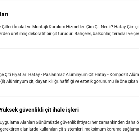
ları
itleri İmalat ve Montajlı Kurulum Hizmetleri Çim Çit Nedir? Hatay Çim çi
üretilmiş dekoratif bir çit türüdür. Bahçeler, balkonlar, teraslar ve çeşi
e Çiti Fiyatları Hatay - Paslanmaz Alüminyum Çit Hatay - Kompozit Alü
l} Alüminyum çit, dayanıklılığı, hafifliği ve estetik görünümü ile öne çık
üksek güvenlikli çit ihale işleri
ve Uygulama Alanları Günümüzde güvenlik ihtiyacı her zamankinden daha 
ik gerektiren alanlarda kullanılan çit sistemleri, maksimum koruma sağlam