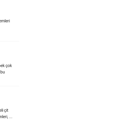
emleri
 pek çok
 bu
i çit
eri, ...