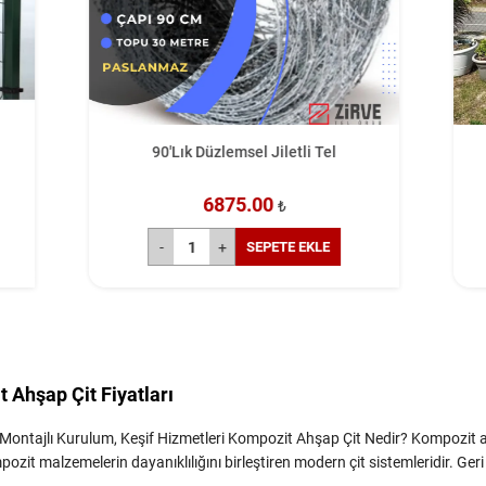
ık Düzlemsel Jiletli Tel
10 Metre Çim Çit Fiy
6875.00
5250.00
₺
₺
SEPETE EKLE
SEPETE 
 Ahşap Çit Fiyatları
, Montajlı Kurulum, Keşif Hizmetleri Kompozit Ahşap Çit Nedir? Kompozit
ozit malzemelerin dayanıklılığını birleştiren modern çit sistemleridir. Geri