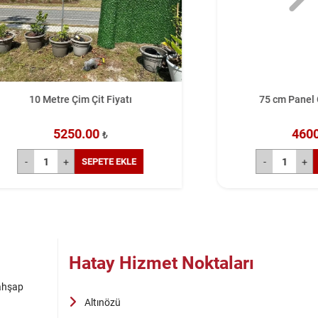
atı
75 cm Panel Çit Teli Takım
4600.00
₺
EKLE
SEPETE EKLE
Hatay Hizmet Noktaları
 ahşap
Altınözü