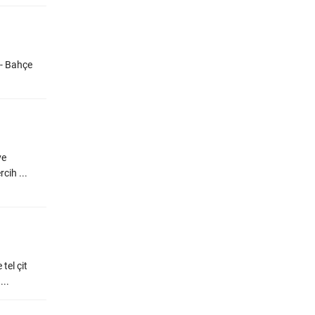
 - Bahçe
ve
cih ...
tel çit
...