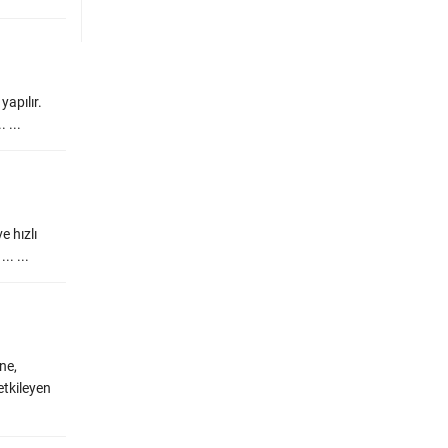
yapılır.
 ...
e hızlı
.. ...
ne,
etkileyen