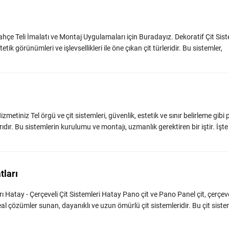
hçe Teli İmalatı ve Montaj Uygulamaları için Buradayız. Dekoratif Çit Sist
tik görünümleri ve işlevsellikleri ile öne çıkan çit türleridir. Bu sistemler,
metiniz Tel örgü ve çit sistemleri, güvenlik, estetik ve sınır belirleme gibi
dır. Bu sistemlerin kurulumu ve montajı, uzmanlık gerektiren bir iştir. İşte
tları
ı Hatay - Çerçeveli Çit Sistemleri Hatay Pano çit ve Pano Panel çit, çerçevel
eal çözümler sunan, dayanıklı ve uzun ömürlü çit sistemleridir. Bu çit sisteml