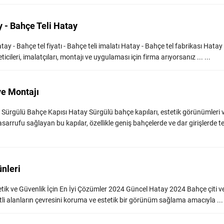
y - Bahçe Teli Hatay
atay - Bahçe tel fiyatı - Bahçe teli imalatı Hatay - Bahçe tel fabrikası Hatay
eticileri, imalatçıları, montajı ve uygulaması için firma arıyorsanız ... ...
ve Montajı
 Sürgülü Bahçe Kapısı Hatay Sürgülü bahçe kapıları, estetik görünümleri 
tasarrufu sağlayan bu kapılar, özellikle geniş bahçelerde ve dar girişlerde ter
ünleri
tetik ve Güvenlik İçin En İyi Çözümler 2024 Güncel Hatay 2024 Bahçe çiti ve 
eşitli alanların çevresini koruma ve estetik bir görünüm sağlama amacıyla ... 