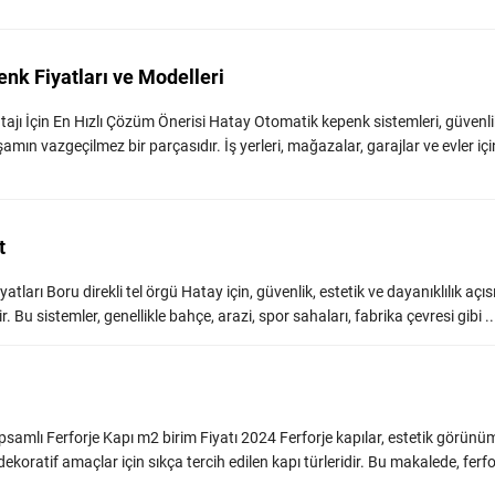
nk Fiyatları ve Modelleri
jı İçin En Hızlı Çözüm Önerisi Hatay Otomatik kepenk sistemleri, güvenli
mın vazgeçilmez bir parçasıdır. İş yerleri, mağazalar, garajlar ve evler içi
t
atları Boru direkli tel örgü Hatay için, güvenlik, estetik ve dayanıklılık açı
r. Bu sistemler, genellikle bahçe, arazi, spor sahaları, fabrika çevresi gibi ...
apsamlı Ferforje Kapı m2 birim Fiyatı 2024 Ferforje kapılar, estetik görünüm
dekoratif amaçlar için sıkça tercih edilen kapı türleridir. Bu makalede, ferfo