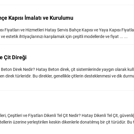
hçe Kapısı İmalatı ve Kurulumu
ı Fiyatları ve Hizmetleri Hatay Servis Bahçe Kapısı ve Yaya Kapısı Fiyatlar
e estetik ihtiyaçlarınızı karşılamak için çeşitli modellerde ve fiyat ... ...
e Çit Direği
 Beton Direk Nedir? Hatay Beton direk, çit sistemlerinde yaygın olarak kull
en direk türleridir. Bu direkler, genellikle çitlerin desteklenmesi ve dik durma
eri, Çeşitleri ve Fiyatları Dikenli Tel Çit Nedir? Hatay Dikenli Tel Çit, güvenli
erin üzerine yerleştirilen keskin dikenlerle donatılmış bir çit türüdür. Bu tel