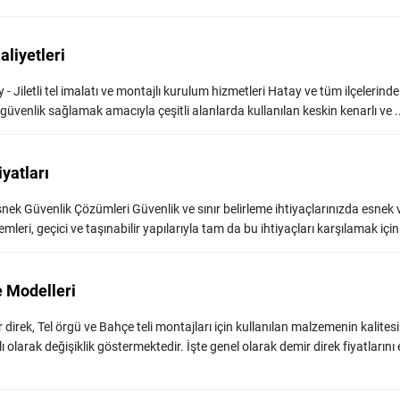
aliyetleri
tay - Jiletli tel imalatı ve montajlı kurulum hizmetleri Hatay ve tüm ilçelerinde 
ek güvenlik sağlamak amacıyla çeşitli alanlarda kullanılan keskin kenarlı ve ...
iyatları
snek Güvenlik Çözümleri Güvenlik ve sınır belirleme ihtiyaçlarınızda esnek v
eri, geçici ve taşınabilir yapılarıyla tam da bu ihtiyaçları karşılamak için .
e Modelleri
direk, Tel örgü ve Bahçe teli montajları için kullanılan malzemenin kalitesi
ı olarak değişiklik göstermektedir. İşte genel olarak demir direk fiyatlarını 