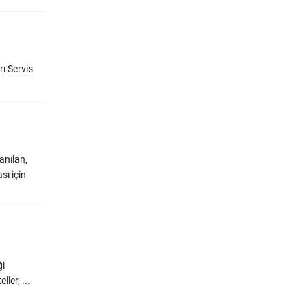
ı Servis
anılan,
sı için
ği
ler, ...