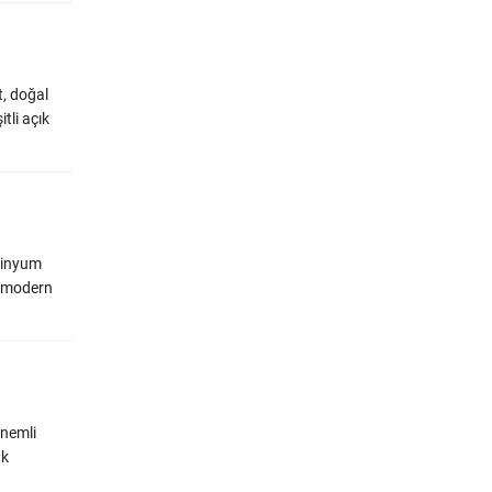
t, doğal
tli açık
minyum
an modern
önemli
ak