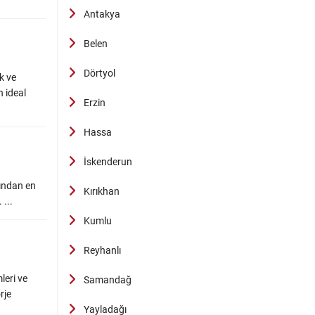
Antakya
Belen
Dörtyol
k ve
n ideal
Erzin
Hassa
İskenderun
sından en
Kırıkhan
 ...
Kumlu
Reyhanlı
leri ve
Samandağ
rje
Yayladağı