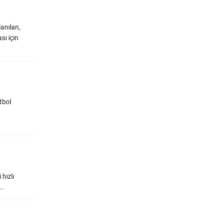
lanılan,
sı için
tbol
 hızlı
..