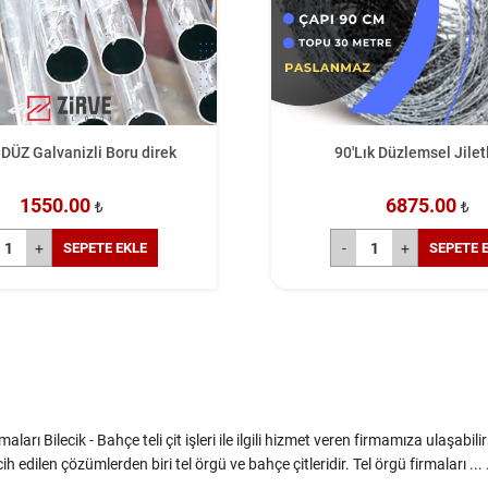
DÜZ Galvanizli Boru direk
90'Lık Düzlemsel Jiletl
1550.00
6875.00
₺
₺
SEPETE EKLE
SEPETE 
aları Bilecik - Bahçe teli çit işleri ile ilgili hizmet veren firmamıza ulaşabilir
h edilen çözümlerden biri tel örgü ve bahçe çitleridir. Tel örgü firmaları ... .