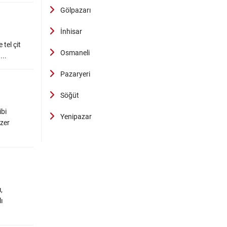
Gölpazarı
İnhisar
 tel çit
Osmaneli
...
Pazaryeri
Söğüt
ibi
Yenipazar
azer
,
ı