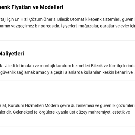
enk Fiyatları ve Modelleri
ajı İçin En Hızlı Çözüm Önerisi Bilecik Otomatik kepenk sistemleri, güvenl
mın vazgeçilmez bir parçasıdır. İş yerleri, mağazalar, garajlar ve evler içi
 Maliyetleri
lecik - Jiletli tel imalatı ve montajlı kurulum hizmetleri Bilecik ve tüm ilçelerinde
sek güvenlik sağlamak amacıyla çeşitli alanlarda kullanılan keskin kenarlı ve ...
 İmalat, Kurulum Hizmetleri Modern çevre düzenlemesi ve güvenlik çözümleri
emleridir. Geleneksel tel örgülere kıyasla üst düzey mahremiyet, estetik ve