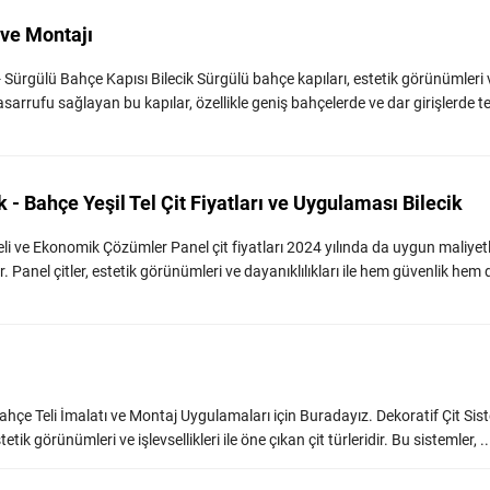
 ve Montajı
- Sürgülü Bahçe Kapısı Bilecik Sürgülü bahçe kapıları, estetik görünümleri 
tasarrufu sağlayan bu kapılar, özellikle geniş bahçelerde ve dar girişlerde ter
k - Bahçe Yeşil Tel Çit Fiyatları ve Uygulaması Bilecik
teli ve Ekonomik Çözümler Panel çit fiyatları 2024 yılında da uygun maliyetl
Panel çitler, estetik görünümleri ve dayanıklılıkları ile hem güvenlik hem 
 Bahçe Teli İmalatı ve Montaj Uygulamaları için Buradayız. Dekoratif Çit Sis
etik görünümleri ve işlevsellikleri ile öne çıkan çit türleridir. Bu sistemler, ...