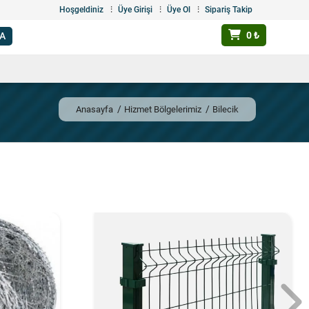
Hoşgeldiniz
Üye Girişi
Üye Ol
Sipariş Takip
0 ₺
Anasayfa
Hizmet Bölgelerimiz
Bilecik