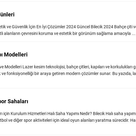
rünleri
stetik ve Güvenlik İçin En İyi Çözümler 2024 Güncel Bilecik 2024 Bahçe çiti ve
eşitli alanların çevresini koruma ve estetik bir görünüm sağlama amacıyla ... 
pı Modelleri
e Modelleri Lazer kesim teknolojisi, bahçe çitleri, kapıları ve korkulukları g
 ve fonksiyonelliği bir araya getiren modern çözümler sunar. Bu yazıda, l
por Sahaları
rı için Kurulum Hizmetleri Halı Saha Yapımı Nedir? Bilecik Halı saha yapımı
bol ve diğer spor aktiviteleri için ideal oyun alanları yaratma sürecidir. Hal