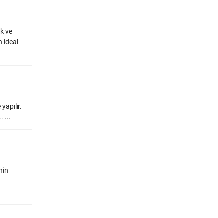
ik ve
n ideal
 yapılır.
 ...
nin