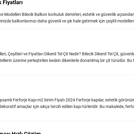
 Fiyatları
ve Modelleri Bilecik Balkon korkuluk demirleri, estetik ve güvenlik açısında
rinizde balkonlarınızı daha güvenli ve şık hale getirmek için çeşitli modellerde
leri, Çeşitleri ve Fiyatları Dikenli Tel Çit Nedir? Bilecik Dikenli Tel Çit, güvenli
erin üzerine yerleştirilen keskin dikenlerle donatılmış bir çit türüdür. Bu tel
Kapsamlı Ferforje Kapı m2 birim Fiyatı 2024 Ferforje kapılar, estetik görünüm
dekoratif amaçlar için sıkça tercih edilen kapı türleridir. Bu makalede, ferfo
aması Hızlı Çözüm