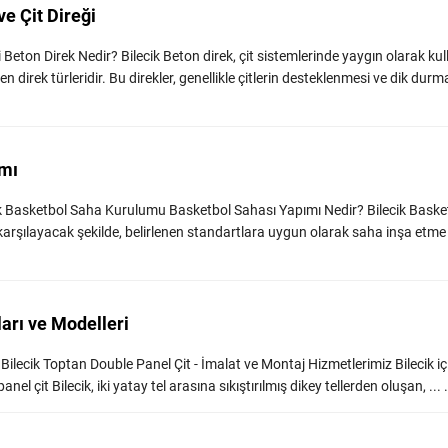
ve Çit Direği
i Beton Direk Nedir? Bilecik Beton direk, çit sistemlerinde yaygın olarak kul
en direk türleridir. Bu direkler, genellikle çitlerin desteklenmesi ve dik durma
ımı
cik Basketbol Saha Kurulumu Basketbol Sahası Yapımı Nedir? Bilecik Baske
karşılayacak şekilde, belirlenen standartlara uygun olarak saha inşa etme
ları ve Modelleri
 - Bilecik Toptan Double Panel Çit - İmalat ve Montaj Hizmetlerimiz Bilecik içi
 çit Bilecik, iki yatay tel arasına sıkıştırılmış dikey tellerden oluşan, ... .