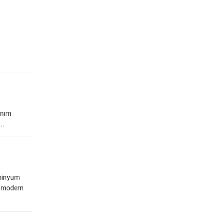
,
lanım
..
üminyum
an modern