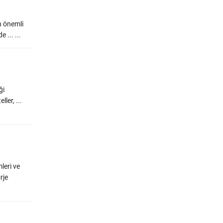
n önemli
 ... ...
ği
ler, ...
leri ve
rje