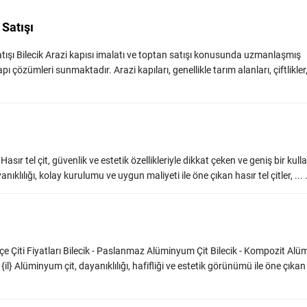
 Satışı
atışı Bilecik Arazi kapısı imalatı ve toptan satışı konusunda uzmanlaşmış
apı çözümleri sunmaktadır. Arazi kapıları, genellikle tarım alanları, çiftlikler
 Hasır tel çit, güvenlik ve estetik özellikleriyle dikkat çeken ve geniş bir kul
nıklılığı, kolay kurulumu ve uygun maliyeti ile öne çıkan hasır tel çitler, ... .
e Çiti Fiyatları Bilecik - Paslanmaz Alüminyum Çit Bilecik - Kompozit Al
{il} Alüminyum çit, dayanıklılığı, hafifliği ve estetik görünümü ile öne çık