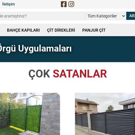
İletişim
BAHÇE KAPILARI
ÇİT DİREKLERİ
PANJUR ÇİT
 Örgü Uygulamaları
ÇOK
SATANLAR