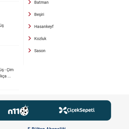
Batman
Beşiri
cüş
Hasankeyf
Kozluk
Sason
üş - Çim
kça ...