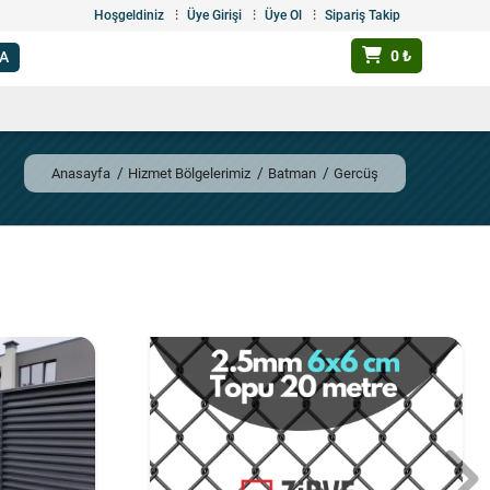
Hoşgeldiniz
Üye Girişi
Üye Ol
Sipariş Takip
0 ₺
Anasayfa
Hizmet Bölgelerimiz
Batman
Gercüş