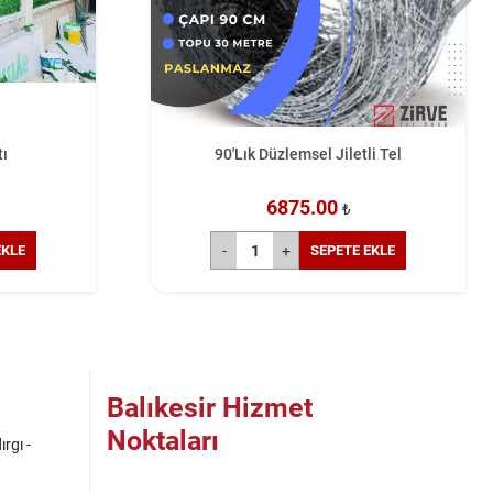
90'Lık Düzlemsel Jiletli Tel
2 5 mm Bahçe Te
6875.00
4250.
₺
SEPETE EKLE
S
Balıkesir Hizmet
Noktaları
rgı -