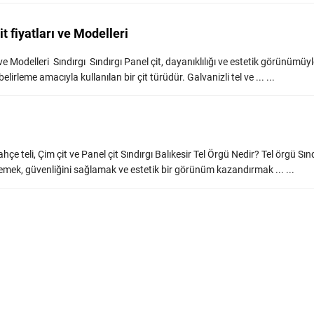
it fiyatları ve Modelleri
rı ve Modelleri Sındırgı Sındırgı Panel çit, dayanıklılığı ve estetik görünümüy
belirleme amacıyla kullanılan bir çit türüdür. Galvanizli tel ve ... ...
Bahçe teli, Çim çit ve Panel çit Sındırgı Balıkesir Tel Örgü Nedir? Tel örgü Sın
lirlemek, güvenliğini sağlamak ve estetik bir görünüm kazandırmak ... ...