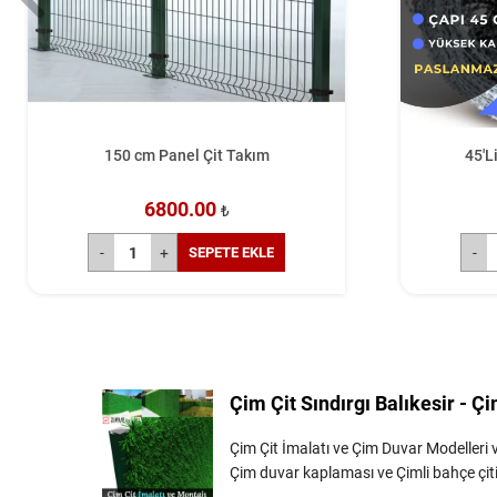
 Çit Takım
45'Lik Düzlemsel Jiletli Tel
00
7250.00
₺
₺
EPETE EKLE
SEPETE EKLE
Çim Çit Sındırgı Balıkesir - Çi
Çim Çit İmalatı ve Çim Duvar Modelleri ve 
Çim duvar kaplaması ve Çimli bahçe çiti 