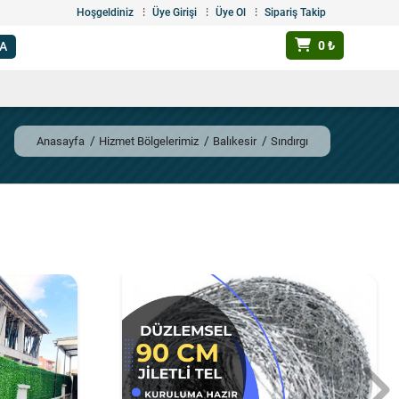
Hoşgeldiniz
Üye Girişi
Üye Ol
Sipariş Takip
0 ₺
Anasayfa
Hizmet Bölgelerimiz
Balıkesir
Sındırgı