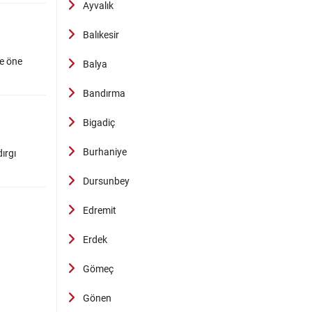
Ayvalık
Balıkesir
le öne
Balya
Bandırma
Bigadiç
Burhaniye
dırgı
Dursunbey
Edremit
Erdek
Gömeç
Gönen