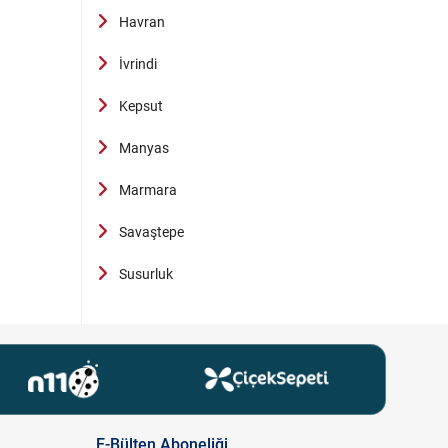
Havran
İvrindi
Kepsut
Manyas
Marmara
Savaştepe
Susurluk
E-Bülten Aboneliği