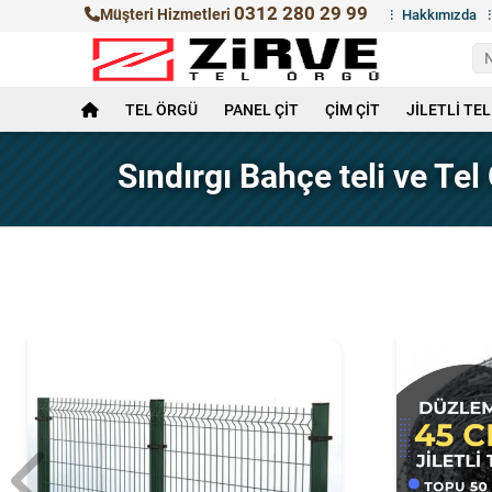
0312 280 29 99
Müşteri Hizmetleri
Hakkımızda
TEL ÖRGÜ
PANEL ÇİT
ÇİM ÇİT
JİLETLİ TEL
Sındırgı Bahçe teli ve Te