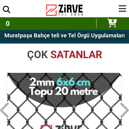
0
Muratpaşa Bahçe teli ve Tel Örgü Uygulamaları
ÇOK
SATANLAR