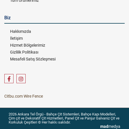
Tüm Ürünlerimiz
Biz
Hakkımızda
İletişim
Hizmet Bölgelerimiz
Gizlilik Politikası
Mesafeli Satış Sözleşmesi
Citbu.com Wire Fence
2026 Ankara Tel Örgü - Bahçe Çit Sistemleri, Bahçe Kapı Modelleri,
Çim çit ve Dekoratif Çit Hizmetleri, Panel Çit ve Panjur Galvaniz Çit ve
Korkuluk Çeşitleri © Her hakkı saklıdır.
mad
medya