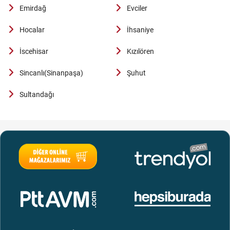
Emirdağ
Evciler
Hocalar
İhsaniye
İscehisar
Kızılören
Sincanlı(Sinanpaşa)
Şuhut
Sultandağı