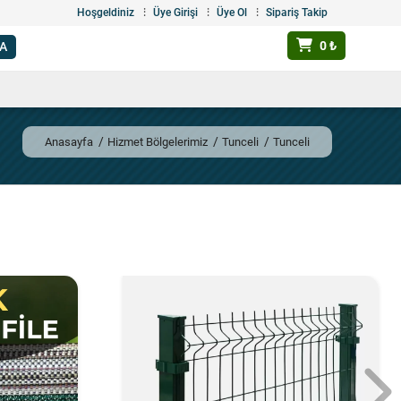
Hoşgeldiniz
Üye Girişi
Üye Ol
Sipariş Takip
0 ₺
Anasayfa
Hizmet Bölgelerimiz
Tunceli
Tunceli