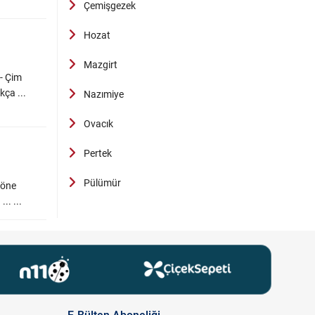
Çemişgezek
Hozat
Mazgirt
 - Çim
kça ...
Nazımiye
Ovacık
Pertek
Pülümür
e öne
.. ...