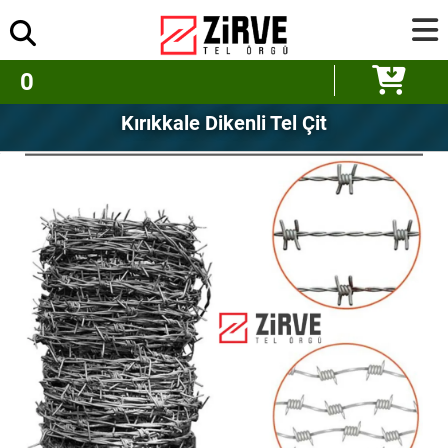
0
Kırıkkale Dikenli Tel Çit